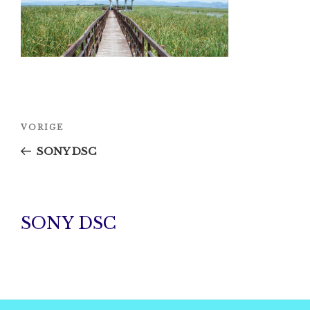
Bericht
Vorig
VORIGE
navigatie
bericht
SONY DSC
SONY DSC