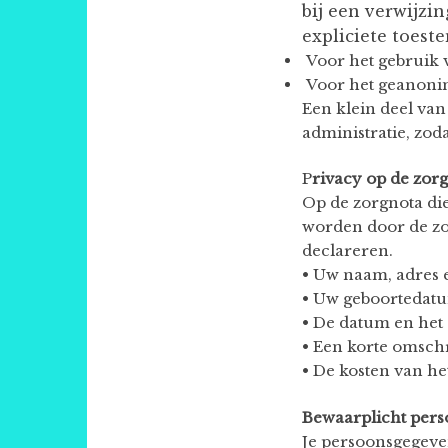
bij een verwijzi
expliciete toest
Voor het gebruik 
Voor het geanonimi
Een klein deel van
administratie, zod
P
rivacy op de zor
Op de zorgnota di
worden door de zo
declareren.
• Uw naam, adres 
• Uw geboortedat
• De datum en het
• Een korte omschr
• De kosten van he
Bewaarplicht pers
Je persoonsgegeven