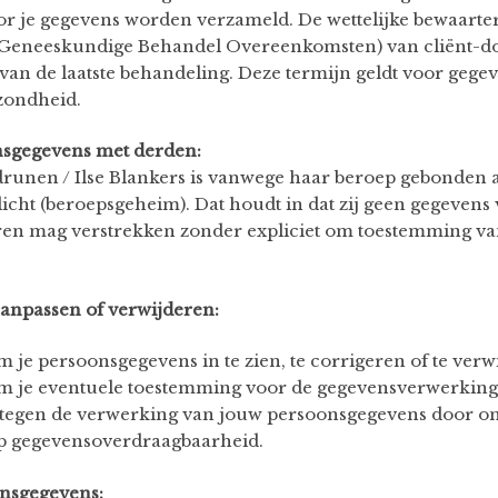
or je gegevens worden verzameld. De wettelijke bewaarte
eneeskundige Behandel Overeenkomsten) van cliënt-dossi
van de laatste behandeling. Deze termijn geldt voor gege
zondheid.
nsgegevens met derden:
runen / Ilse Blankers is vanwege haar beroep gebonden a
cht (beroepsgeheim). Dat houdt in dat zij geen gegevens
ren mag verstrekken zonder expliciet om toestemming van
aanpassen of verwijderen:
m je persoonsgegevens in te zien, te corrigeren of te verw
om je eventuele toestemming voor de gegevensverwerking 
tegen de verwerking van jouw persoonsgegevens door on
 op gegevensoverdraagbaarheid.
onsgegevens: