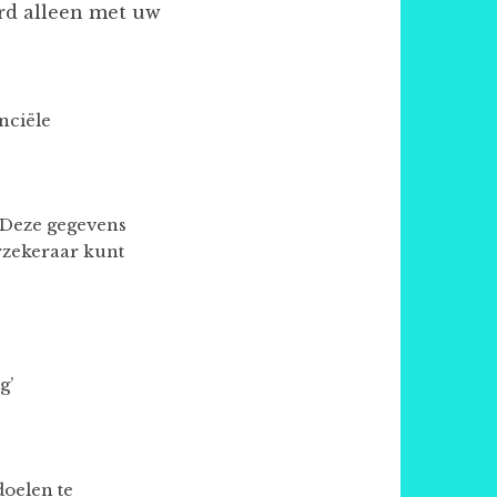
ard alleen met uw
nciële
. Deze gegevens
rzekeraar kunt
g’
doelen te