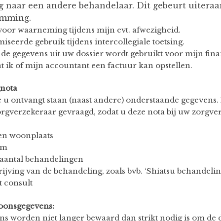
ng naar een andere behandelaar. Dit gebeurt uitera
emming.
voor waarneming tijdens mijn evt. afwezigheid.
seerde gebruik tijdens intercollegiale toetsing.
 de gegevens uit uw dossier wordt gebruikt voor mijn fina
at ik of mijn accountant een factuur kan opstellen.
gnota
e u ontvangt staan (naast andere) onderstaande gegevens
rgverzekeraar gevraagd, zodat u deze nota bij uw zorgve
en woonplaats
um
 aantal behandelingen
ijving van de behandeling, zoals bvb. ‘Shiatsu behandelin
t consult
oonsgegevens:
s worden niet langer bewaard dan strikt nodig is om de 