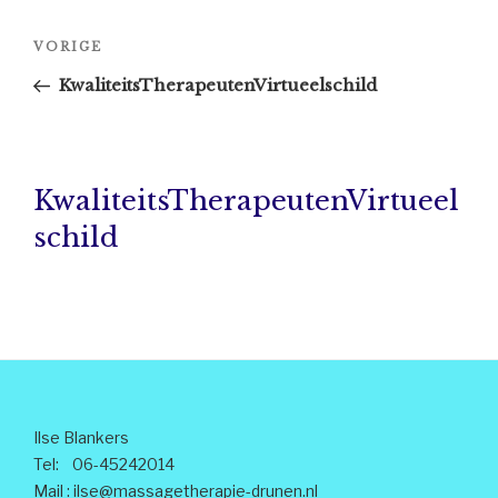
Bericht
Vorig
VORIGE
navigatie
bericht
KwaliteitsTherapeutenVirtueelschild
KwaliteitsTherapeutenVirtueel
schild
Ilse Blankers
Tel: 06-45242014
Mail :
ilse@massagetherapie-drunen.nl