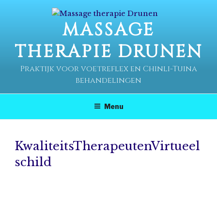
Ga
naar
MASSAGE
de
inhoud
THERAPIE DRUNEN
Praktijk voor voetreflex en Chinli-Tuina
behandelingen
Menu
KwaliteitsTherapeutenVirtueel
schild