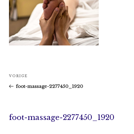
Bericht
Vorig
VORIGE
navigatie
bericht
foot-massage-2277450_1920
foot-massage-2277450_1920