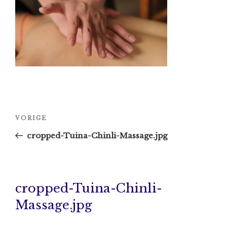
Bericht
Vorig
VORIGE
navigatie
bericht
cropped-Tuina-Chinli-Massage.jpg
cropped-Tuina-Chinli-
Massage.jpg