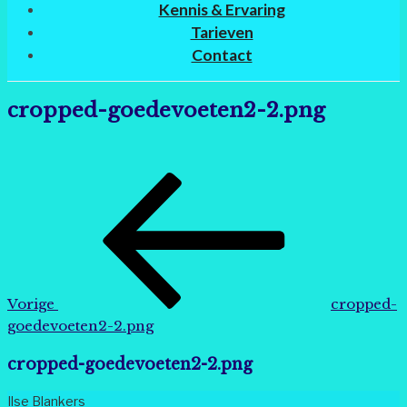
Kennis & Ervaring
Tarieven
Contact
cropped-goedevoeten2-2.png
Bericht
Vorig
navigatie
bericht
Vorige
cropped-
goedevoeten2-2.png
cropped-goedevoeten2-2.png
Ilse Blankers