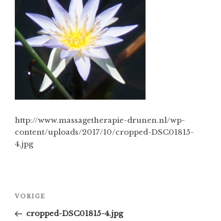
http://www.massagetherapie-drunen.nl/wp-
content/uploads/2017/10/cropped-DSC01815-
4.jpg
Bericht
Vorig
VORIGE
navigatie
bericht
cropped-DSC01815-4.jpg