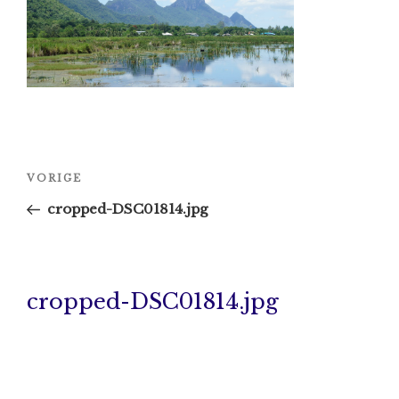
Bericht
Vorig
VORIGE
navigatie
bericht
cropped-DSC01814.jpg
cropped-DSC01814.jpg