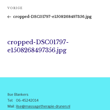
Bericht
Vorig
VORIGE
navigatie
bericht
cropped-DSC01797-e1508268497356.jpg
cropped-DSC01797-
e1508268497356.jpg
Ilse Blankers
Tel: 06-45242014
Mail :
ilse@massagetherapie-drunen.nl