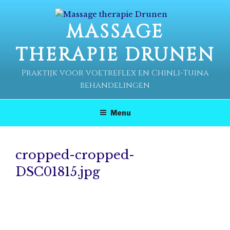
Ga
naar
MASSAGE
de
inhoud
THERAPIE DRUNEN
Praktijk voor voetreflex en Chinli-Tuina
behandelingen
Menu
cropped-cropped-
DSC01815.jpg