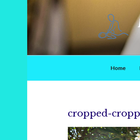
Ga
naar
de
inhoud
Home
cropped-cropp