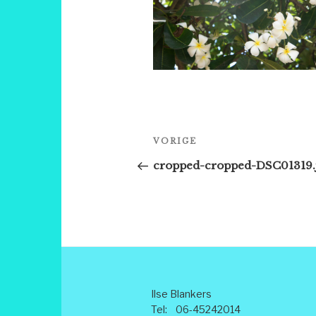
Bericht
Vorig
VORIGE
navigatie
bericht
cropped-cropped-DSC01319.
Ilse Blankers
Tel: 06-45242014