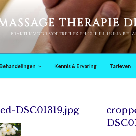
MASSAGE THERAPIE 
Praktijk voor voetreflex en Chinli-Tuina beh
Behandelingen
Kennis & Ervaring
Tarieven
ed-DSC01319.jpg
cropp
DSC01