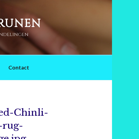
DRUNEN
andelingen
Contact
ed-Chinli-
-rug-
ge.jpg