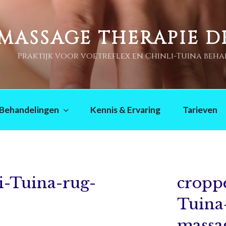
MASSAGE THERAPIE 
Praktijk voor voetreflex en Chinli-Tuina beh
Behandelingen
Kennis & Ervaring
Tarieven
i-Tuina-rug-
cropp
Tuina
massa