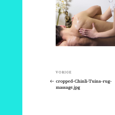
Bericht
Vorig
VORIGE
navigatie
bericht
cropped-Chinli-Tuina-rug-
massage.jpg