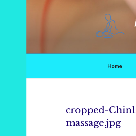
Ga
naar
de
inhoud
Home
cropped-Chinl
massage.jpg