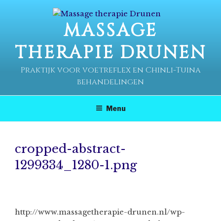
Ga
naar
MASSAGE
de
inhoud
THERAPIE DRUNEN
Praktijk voor voetreflex en Chinli-Tuina
behandelingen
Menu
cropped-abstract-
1299334_1280-1.png
http://www.massagetherapie-drunen.nl/wp-